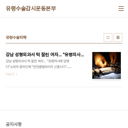
본문 바로가기
유령수술감시운동본부
유령수술피해
강남 성형외과서 턱 잘린 여자... "유령의사에 당했다"
강남 성형외과서 턱 잘린 여자… “유령의사에 당했
다”소비자·환자단체 "반인륜범죄이자 신종사기"...
병원측 "유령수술 없다"환자리포트 이정은 기자 ▲
더보기
수술도구 강남의 한 성형외과에서 수술을 받은 김아
무개씨는 병원 문을 열고 들어선 순간부터 나올 때까
지 단 한 번도 의사를 보지 못했다. 수술 부위에 대한
상담은 의료면허자격이 없는 상담실장이 했다. '최고
권위자'라고 소개받은 의사는 그림자도 보이지 않았
다. 망설이는 김씨에게 상담실장은 "지금 결정하시면
수술비를 절반으로 깎아주겠다"고 했다. 결국 김씨는
'최고 권위자'에게 수술을 받기로 하고 동의서에 서명
공지사항
했다. 김씨가 수술대에 눕자 간호사로 보이는 여자가