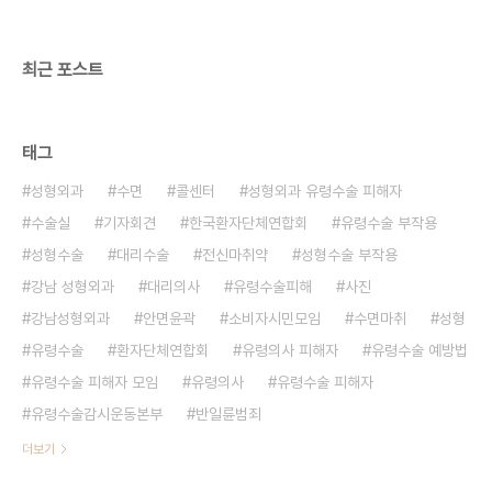
다가와 마취를 하려 했다. 김씨는 "의사 선생님을 아
직 보지도 못했는데 수술을 받나요"라고 물었다. ..
최근 포스트
태그
성형외과
수면
콜센터
성형외과 유령수술 피해자
수술실
기자회견
한국환자단체연합회
유령수술 부작용
성형수술
대리수술
전신마취약
성형수술 부작용
강남 성형외과
대리의사
유령수술피해
사진
강남성형외과
안면윤곽
소비자시민모임
수면마취
성형
유령수술
환자단체연합회
유령의사 피해자
유령수술 예방법
유령수술 피해자 모임
유령의사
유령수술 피해자
유령수술감시운동본부
반일륜범죄
더보기