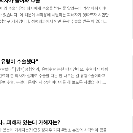
 의사가 들어와 수술"
어와 수술” 유명 의사에게 수술을 받는 줄 알았는데 막상 마취 이후
가 있습니다. 이 때문에 부작용에 시달리는 피해자가 잇따르자 시민단
심영구 기자입니다. 성형외과에서 안면 윤곽 수술을 받은 이 20대
가 싶더니 광대뼈가 덜컥거리는 증상까지 생겼습니다. 알고 봤더니 수
 대신 수술했다고 말합니다. [이모 씨/피해자 : 이름도 듣지도 보지
, 무기를 갖다 댄 거잖아요. 그 병원에서 수술을 잘못했기 때문에 부
 받은 이 여성도 왼쪽 안면 신경이 둔해지는 부작용이..
 유령이 수술했다”
수술했다” [앵커]성형외과, 유령수술 논란 얘기인데요. 수술의사 바꿔
진료해 준 의사가 실제로 수술할 때는 안 나오는 걸 유령수술이라고
 유령수술, 무엇이 문제인지 잠깐 이야기를 해 보도록 하겠습니다.
"제가 의사가 아직 안 들어왔는데 마취를 해도 되느냐고 그랬더니 간호사
[인터뷰:이 모 씨(가명), 피해 환자]"의사협회에서 제가 연락해 물어
생님들이 몇몇 분이(대리수술) 양심선언을 하셨다…." [앵커] 성형외
좀 크게 하고 코도 높이고 턱도 깎아라. ..
있었나…피해자 있는데 가해자는?
해자 있는데 가해자는? KBS 정재우 기자 #평소 본인의 사각턱이 콤플