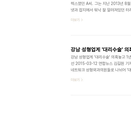
렉스였던 A씨. 그는 지난 2013년 
넷과 잡지에서 워낙 잘 알려져있던 터라
년 7개월이 지났지만 아직 뺨 한 쪽에
더보기
고 했지만 감각은 여전히 돌아오지 않고
기 힘들다. 먹다가 음식이 밖으로 새기
상담 후 한 번도 만나지 못했다는 점이
강남 성형업계 '대리수술' 
강남 성형업계 '대리수술' 의혹놓고 1
선 2015-03-12 연합뉴스 김길원
네트워크 성형외과의원들로 나뉘어 '대리
의료계 안팎에서는 외국인 성형환자 유
더보기
들이 지루한 힘겨루기를 하는데 곱지 
환자에게 유명의사가 수술할 것처럼 안
다. 서울 강남의 대형 성형외과의원 중