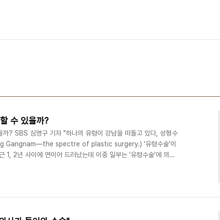
벌할 수 있을까?
을까? SBS 심영구 기자 "하나의 유령이 강남을 떠돌고 있다, 성형수
ng Gangnam—the spectre of plastic surgery.) '유령수술'이
근 1, 2년 사이에 연이어 드러났는데 이중 일부는 '유령수술'에 의한
의사들도 문제가 심각하다며 나섰다. 보건복지부에서 지난 2월에 '유
) 대책을 내놨고 시민단체들은 '유령수술감시운동본부'를 출범시켰
술감시운동본부' 홈페이지에서는 이렇게 정의하고 있다. ‘유령수술’은 환
 한 ..