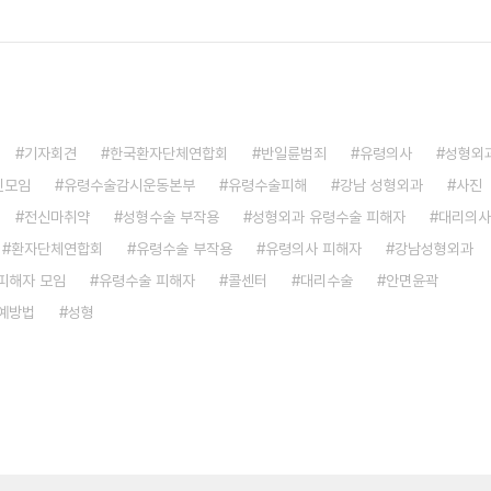
기자회견
한국환자단체연합회
반일륜범죄
유령의사
성형외
민모임
유령수술감시운동본부
유령수술피해
강남 성형외과
사진
전신마취약
성형수술 부작용
성형외과 유령수술 피해자
대리의사
환자단체연합회
유령수술 부작용
유령의사 피해자
강남성형외과
피해자 모임
유령수술 피해자
콜센터
대리수술
안면윤곽
예방법
성형