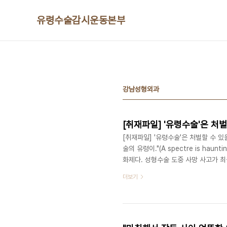
본문 바로가기
유령수술감시운동본부
강남성형외과
[취재파일] '유령수술'은 처
[취재파일] '유령수술'은 처벌할 수 있
술의 유령이."(A spectre is haunti
화제다. 성형수술 도중 사망 사고가 최
것이라는 의혹이 제기됐다. 성형외과 
더보기
령수술'(복지부는 대리수술이라고 표현
다. ● '유령수술'은 무엇? '유령수
자에게 전신마취제를 투여해 의식을 잃게