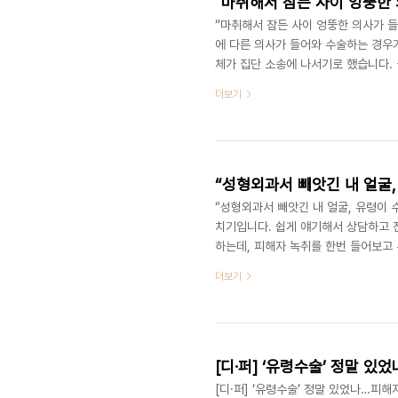
"마취해서 잠든 사이 엉뚱한
“마취해서 잠든 사이 엉뚱한 의사가 들
에 다른 의사가 들어와 수술하는 경우
체가 집단 소송에 나서기로 했습니다. 
여성은 수술 뒤 입이 조금씩 돌아가는
더보기
술하기로 한 의사가 아니라 다른 의사가
도 못한 사람이 들어와서 제 몸에 칼을
작용이 생긴 거고.] 턱을 깎는 수술을
“성형외과서 빼앗긴 내 얼굴,
“성형외과서 빼앗긴 내 얼굴, 유령이 
치기입니다. 쉽게 얘기해서 상담하고 
하는데, 피해자 녹취를 한번 들어보고
[인터뷰:김 모 씨 (가명), 피해자]
더보기
분이 준비하고 있으면 오실 거라고…." 
보게 됐는데. 제가 받았던 수술했던 선
과에 가서 의사가 상담을 하겠죠. 눈도 
[디·퍼] ‘유령수술’ 정말 
[디·퍼] ‘유령수술’ 정말 있었나…피