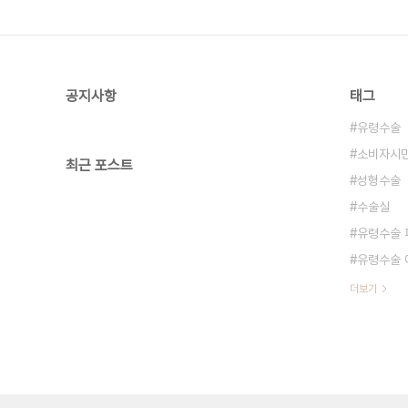
공지사항
태그
유령수술
소비자시
최근 포스트
성형수술
수술실
유령수술 
유령수술 
더보기