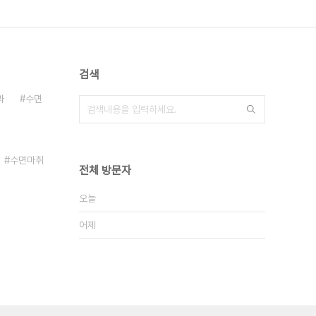
검색
과
수면
수면마취
전체 방문자
오늘
어제