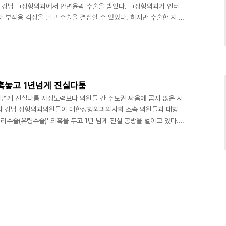
8월 강남 ㄱ성형외과에서 안면윤곽 수술을 받았다. ㄱ성형외과가 인터
 부작용 걱정을 덜고 수술을 결심할 수 있었다. 하지만 수술한 지 1
 감각이 없다. 병원에서는 6개월에서 1년이 지나면 감각이 돌아온다
 있다. 입 안쪽 수술부위는 아직도 튀어나와 있어 음식을 제대로 씹
도 한다. A씨를 정말 화나게 하는 것은 A씨가 수술하기로 한 의사를
다. ㄱ성형외과가 안면윤곽술 전문의이자 스타..
의혹놓고 1년넘게 진실다툼
년넘게 진실다툼 자정노력보다 의원들 간 주도권 싸움에 곱지 않은 시
 기자 강남 성형외과의원들이 대한성형외과의사회 소속 의원들과 대형
수술(유령수술)' 의혹을 두고 1년 넘게 진실 공방을 벌이고 있다.
치와 성형시장 자정에 서로 힘을 모아도 모자랄 판에 성형외과의원
않은 시선을 보내고 있다. 성형외과 대리수술은 성형을 상담하러 온
내한 뒤 실제로는 수술경력이 짧은 '신참'의사가 수술하는 것을 말한
 하나인 그랜드성형외과병원(원장 유상욱)은 12일 "하지도 ..