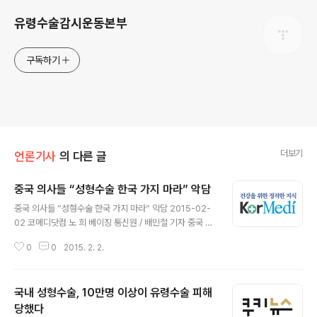
유령수술감시운동본부
구독하기
더보기
언론기사
의 다른 글
중국 의사들 “성형수술 한국 가지 마라” 악담
글 내용
중국 의사들 “성형수술 한국 가지 마라” 악담 2015-02-
02 코메디닷컴 노 희 베이징 통신원 / 배민철 기자 중국 의
사들이 자국민들에게 “더 이상 한국에서 성형수술을 받지
0
0
2015. 2. 2.
말라”며 발 벗고 나서고 있다. 그동안 한국의 성형외과를
유치하거나 투자해서 앞선 의술을 배우고 나서 태도가 바
뀐 것. 중국 관광객들을 대상으로 막대한 '의료 관광 수
국내 성형수술, 10만명 이상이 유령수술 피해
익'을 기대하던 국내 의사들은 당황하고 있다.최근 중국 광
저우병원에서는 열린 '한국 성형수술 피해자 기자회견'에
당했다
글 내용