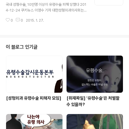
서는 중국의사협회 관계자가 나서서 “중국 성형수술이 한
국내 성형수술, 10만명 이상이 유령수술 피해 당했다 201
국보다 낫다”고 목소리를 높였다. 중국의사협회 미용성형
4-12-24 쿠키뉴스 이영수 기자 대한성형외과의사회는
부 까오젠화 회장은 당시 현지 인터넷 매체인 '인민넷'과의
과대광고와 유령수술로 인한 소비자 피해를 방지하기 위해
인터뷰에서 한국 현지 성형수술에는 소통 불가, 법적 보호
0
0
2015. 1. 27.
안내문을 마련하고 주의를 당부한다고 합니다. 안내문은
불가, 안전한 수술 불가라는 3대 ..
회원 병의원을 통해 소비자들에게 배포될 예정입니다. 성
형외과의사회는 최근 홈페이지에 안내문을 게재를 통해
‘지난 2008년 이후 집도 의사가 아닌 정체 불명의 사람(의
사가 아닌 사람도 다수 있음)이 환자와 보호자를 속인 채 수
이 블로그 인기글
술을 시행하는 일이 일부 대형성형외과에서 벌어지고 있
다’며 ‘무려 10만명 이상이 유령수술의 피해를 당했다’고
밝히고 있습니다. 또 유령수술의 실체를 숨기기 위해 불필
요한 수면, 전신마취 상태에 있었던 환자들은 위험한 상황
과 생명의 위협까지 받는 부작용이 발생해도..
[성형외과 유령수술 피해자 모임]
[취재파일] '유령수술'은 처벌할
수 있을까?