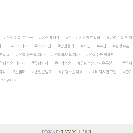
성형수술 부작용
전신마취약
한국환자단체연합회
유령수술 피해
외과
대리의사
기자회견
안면윤곽
사진
수면
성형수술
부작용
유령수술 피해자
유령의사 피해자
유령수술 예방법
유령수술 피해자
유령의사
대리수술
유령수술감시운동본부
유령
외과
콜센터
반일륜범죄
유령수술피해
소비자시민모임
환자
수면마취
DESIGN BY
TISTORY
관리자