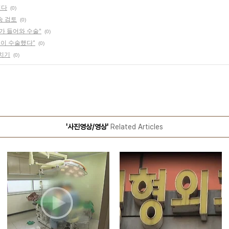
니다
(0)
송 검토
(0)
가 들어와 수술"
(0)
령이 수술했다”
(0)
꿔치기
(0)
'사진영상/영상'
Related Articles