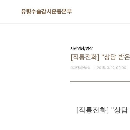
본문 바로가기
유령수술감시운동본부
사진영상/영상
[직통전화] "상담 받
환자단체연합회
2015. 3. 19. 00:00
[직통전화] "상담