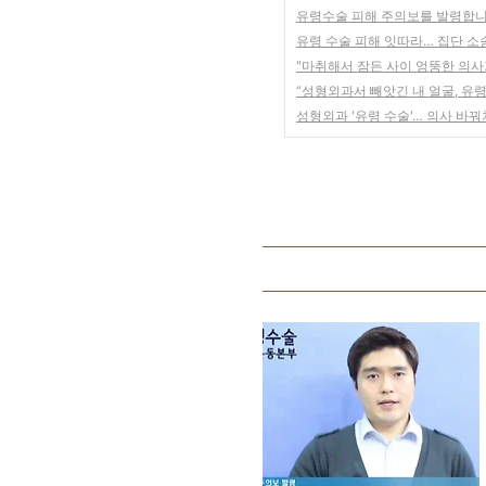
유령수술 피해 주의보를 발령합
유령 수술 피해 잇따라… 집단 소
"마취해서 잠든 사이 엉뚱한 의사
“성형외과서 빼앗긴 내 얼굴, 유
성형외과 '유령 수술'… 의사 바