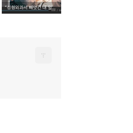
“성형외과서 빼앗긴 내 얼굴, 유령이 수술했다”