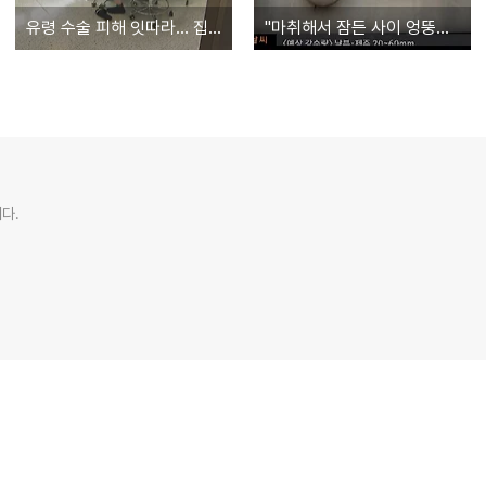
유령 수술 피해 잇따라… 집단 소송 검토
"마취해서 잠든 사이 엉뚱한 의사가 들어와 수술"
다.