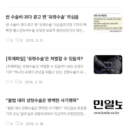
형외과에서 수술을 받은 김아무개씨는 병원 문을 열고 들
어선 순간부터 나올 때까지 단 한 번도 의사를 보지 못했다.
수술 부위에 대한 상담은 의료면허자격이 없는 상담실장이
싼 수술비·과다 광고 땐 '유령수술' 의심을
했다. '최고 권위자'라고 소개받은 의사는 그림자도 보이지
글 내용
않았다. 망설이는 김씨에게 상담실장은 "지금 결정하시면
싼 수술비·과다 광고 땐 '유령수술' 의심을조미현 기자의 똑
수술비를 절반으로 깎아주겠다"고 했다. 결국 김씨는 '최고
똑한 헬스컨슈머수술 당일엔 보호자 동반상담의사 맞는지
권위자'에게 수술을 받기로 하고 동의서에 서명했다. 김씨
확인해야조미현 기자 mwise@hankyung.com 시민단
가 수술대에 눕자 간호사로 보이는 여자가 다가와 마취를
0
0
2015. 3. 21.
체인 소비자시민모임과 한국환자단체연합회는 최근 ‘유령
하려 했다. 김씨는 "의사 선생님을 아직 보지도 못했는데
수술감시운동본부’를 발족했습니다. 유령수술 피해 사례를
수술을 받나요"라고 물었다. ..
모아 단체 소송에 나서겠다고 합니다. 환자의 동의 없이 집
[취재파일] '유령수술'은 처벌할 수 있을까?
도 의사를 바꿔 수술하는 행위를 ‘유령수술’이라고 합니다.
글 내용
20대 여성 A씨는 2013년 서울 강남 유명 성형외과에서
[취재파일] '유령수술'은 처벌할 수 있을까? SBS 심영구
턱광대뼈 축소수술을 받았습니다. 안면 마비와 비대칭 등
기자 "하나의 유령이 강남을 떠돌고 있다, 성형수술의 유령
부작용을 겪은 A씨는 담당 의사를 찾아갔지만, 담당 의사
이."(A spectre is haunting Gangnam—the spectr
는 자신이 집도한 것이 아니라고 밝혔습니다. 상담은 했지
1
0
2015. 3. 19.
e of plastic surgery.) '유령수술'이 화제다. 성형수술
만 다른 의사가 수술했다는 것입니다. 대한성형외과의사회
도중 사망 사고가 최근 1, 2년 사이에 연이어 드러났는데
는 2008년 이후 최근까지 10만명 ..
이중 일부는 '유령수술'에 의한 것이라는 의혹이 제기됐다.
“불법 대리 성형수술은 명백한 사기행위”
성형외과 의사들도 문제가 심각하다며 나섰다. 보건복지부
글 내용
에서 지난 2월에 '유령수술'(복지부는 대리수술이라고 표
“불법 대리 성형수술은 명백한 사기행위” 국민일보 장윤형
현) 대책을 내놨고 시민단체들은 '유령수술감시운동본
기자 강남 일대 일부 성형외과에서 최근까지 위험천만한
부'를 출범시켰다. ● '유령수술'은 무엇? '유령수술감시운
‘유령수술’이 성행해 논란이 일고 있는 가운데 한 시민단체
동본부' 홈페이지에서는 이렇게 정의하고 있다. ‘유령수
0
0
2015. 3. 18.
가 이러한 불법 유령수술을 근절하기 위한 정부의 강력한