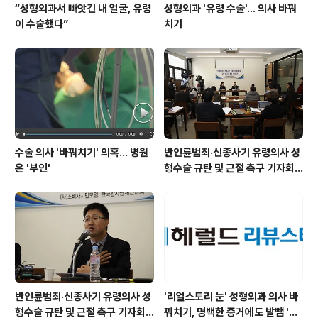
“성형외과서 빼앗긴 내 얼굴, 유령
성형외과 '유령 수술'… 의사 바꿔
이 수술했다”
치기
수술 의사 '바꿔치기' 의혹… 병원
반인륜범죄·신종사기 유령의사 성
은 '부인'
형수술 규탄 및 근절 촉구 기자회
견
반인륜범죄·신종사기 유령의사 성
'리얼스토리 눈' 성형외과 의사 바
형수술 규탄 및 근절 촉구 기자회
꿔치기, 명백한 증거에도 발뺌 '생