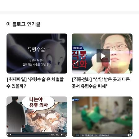
술’은 환자에게 전신마취제를 투여해 의식을 잃게 한 ..
대책마련을 촉구했다. 소비자·환자단체 등으로 구성된 유
령수술감시운동본부는 17일 서울 중구 프란치스코교육회
관에서 기자회견을 열고 환자의 동의가 없는 집도의사 바
꿔치기 근절을 위한 정부 및 국회 차원의 강력한 조치와 ‘유
이 블로그 인기글
령수술’ 관련 검찰의 철저한 수사를 촉구한다고 밝혔다. 안
기종 환자단체연합회 회장은 “환자동의 없이 집도의사를
바꿔치기하는 이른바 유령수술은 사상최악의 인륜범죄”라
며 “이러한 행위는 의사면허제도의 근간을 뒤흔드는 ‘신종
사기’이며 의료행위를 가장한 ‘살인·상해행위’와 다름..
[취재파일] '유령수술'은 처벌할
[직통전화] "상담 받은 곳과 다른
수 있을까?
곳서 유령수술 피해"