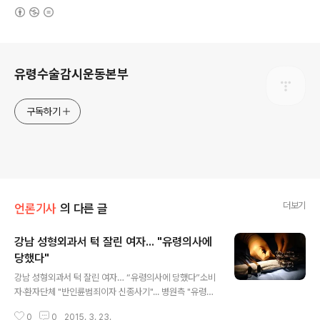
(새창열림)
로그 정보
유령수술감시운동본부
구독하기
더보기
언론기사
의 다른 글
강남 성형외과서 턱 잘린 여자... "유령의사에
당했다"
글 내용
강남 성형외과서 턱 잘린 여자… “유령의사에 당했다”소비
자·환자단체 "반인륜범죄이자 신종사기"... 병원측 "유령수
술 없다"환자리포트 이정은 기자 ▲ 수술도구 강남의 한 성
0
0
2015. 3. 23.