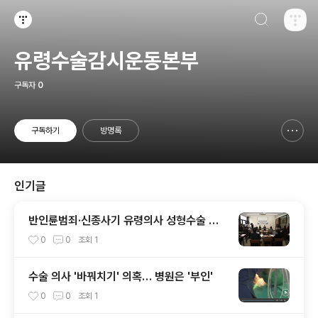
검색하기
티스토리
유령수술감시운동본부
구독자
0
구독하기
방명록
신고하기 레이어
열기
인기글
반인륜범죄·신종사기 유령의사 성형수술 규
탄 및 근절 촉구 기자회견
0
0
조회
1
수술 의사 '바꿔치기' 의혹… 병원은 '부인'
0
0
조회
1