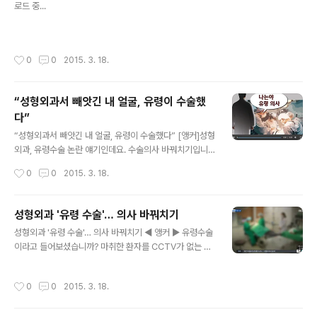
로드 중...
니다. 알고 봤더니 수술하기로 한 의사가 아니라 다른 의사
가 대신 수술했다고 말합니다. [이모 씨/피해자 : 이름도 듣
지도 보지도 못한 사람이 들어와서 제 몸에 칼을, 무기를 갖
다 댄 거잖아요. 그 병원에서 수술을 잘못했기 때문에 부작
작성시간
0
0
2015. 3. 18.
용이 생긴 거고.] 턱을 깎는 수술을 받은 이 여성도 왼쪽 안
면 신경이 둔해지는 부작용이..
“성형외과서 빼앗긴 내 얼굴, 유령이 수술했
다”
글 내용
“성형외과서 빼앗긴 내 얼굴, 유령이 수술했다” [앵커]성형
외과, 유령수술 논란 얘기인데요. 수술의사 바꿔치기입니
다. 쉽게 얘기해서 상담하고 진료해 준 의사가 실제로 수술
작성시간
0
0
2015. 3. 18.
할 때는 안 나오는 걸 유령수술이라고 하는데, 피해자 녹취
를 한번 들어보고 유령수술, 무엇이 문제인지 잠깐 이야기
를 해 보도록 하겠습니다. [인터뷰:김 모 씨 (가명), 피해
성형외과 '유령 수술'… 의사 바꿔치기
자]"제가 의사가 아직 안 들어왔는데 마취를 해도 되느냐고
글 내용
성형외과 '유령 수술'… 의사 바꿔치기 ◀ 앵커 ▶ 유령수술
그랬더니 간호사분이 준비하고 있으면 오실 거라고…." [인
이라고 들어보셨습니까? 마취한 환자를 CCTV가 없는 수
터뷰:이 모 씨(가명), 피해 환자]"의사협회에서 제가 연락해
술 방에 넣고 수술할 의사를 바꿔치기 한 건데요. 일부 성형
물어보게 됐는데. 제가 받았던 수술했던 선생님들이 몇몇
외과에서 이런 일이 계속되자 환자들이 대책 마련에 나섰
분이(대리수술) 양심선언을 하셨다…." [앵커] 성형외과에
작성시간
0
0
2015. 3. 18.
습니다. 김성민 기자의 보도입니다. ◀ 리포트 ▶ 갸름한 턱
가서 의사가 상담을 하겠죠. 눈도 좀 크게 하고 코도 높이고
선을 원했던 김모씨는 2년 전 서울 강남의 한 성형외과에
턱도 깎아라. ..