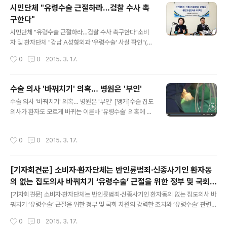
서 사각턱을 깎는 수술을 받았습니다. 유능한 성형 전문의
시민단체 "유령수술 근절하라…검찰 수사 촉
가 직접 한다는 말에 수술을 결정했지만, 김씨를 수술한 건
구한다"
치과 의사였습니다. 수술 후 한쪽 턱이 마비돼 음식물도 못
글 내용
씹게 된 김씨가 항의하자, 병원 측이 실토한 사실입니다.
시민단체 "유령수술 근절하라…검찰 수사 촉구한다"소비
[당시 000성형외과 의사] "(안면) 윤곽을 수술할 줄 아는
자 및 환자단체 "강남 A성형외과 '유령수술' 사실 확인"(서
사람이 없었어요, 치과 선생님이 (수술)했죠." 이처럼 스타
울=뉴스1) 박승주 기자 ▲ 김자혜 소비자시민모임 회장(왼
작성시간
0
0
2015. 3. 17.
의사를 내세워 환..
쪽)이 17일 오전 서울 중구 정동 프란치스코 교육회관 6층
에서 열린 '반인륜범죄·신종사기 유령수술 규탄 및 근절 촉
구 기자회견'에서 발언하고 있다. 2015.3.17/뉴스1 © Ne
수술 의사 '바꿔치기' 의혹… 병원은 '부인'
ws1 윤혜진 기자 소비자 및 환자단체가 일명 '유령수술' 근
글 내용
수술 의사 '바꿔치기' 의혹… 병원은 '부인' [앵커]수술 집도
절을 위한 정부·국회 차원의 강력한 조치와 검찰의 철저한
의사가 환자도 모르게 바뀌는 이른바 '유령수술' 의혹에 대
수사를 촉구하고 나섰다. 소비자시민모임과 한국환자단체
해 시민단체가 문제를 제기하고 나섰습니다. 환자들은 바
연합회가 발족한 유령수술감시운동본부는 17일 서울 중구
뀐 의사에게 수술받은 뒤 심각한 후유증을 겪고 있다고 주
정동 프란치스코 교육회관에서 기자회견을 열고 "유령수술
작성시간
0
0
2015. 3. 17.
장하고 있는데요. 해당 병원은 사실무근이라며 반박했습니
은 어떠한 이유로도 정당화될 수 없는 명백한 범죄행위"라
다. 최아영 기자가 보도합니다. [기자]다른 사람보다 각진
며 이같이 밝혔다. '유령..
턱이 고민이었던 김 모 씨는 지난 2013년 한 유명 성형외
[기자회견문] 소비자·환자단체는 반인륜범죄·신종사기인 환자동
과에서 전문의와 상담한 뒤 턱 수술을 받았습니다. 그런데
의 없는 집도의사 바꿔치기 ‘유령수술’ 근절을 위한 정부 및 국회
수술 뒤 불편을 느꼈고 6차례 병원을 찾아갔지만 단 한 번
글 내용
차원의 강력한 조치와 ‘유령수술’ 관련 검찰의 철저한..
도 처음에 상담했던 전문의를 만날 수 없었습니다. [인터
[기자회견문] 소비자·환자단체는 반인륜범죄·신종사기인 환자동의 없는 집도의사 바
뷰:김 모 씨(가명), 피해자]"제가 의사가 아직 안 들어왔는
꿔치기 ‘유령수술’ 근절을 위한 정부 및 국회 차원의 강력한 조치와 ‘유령수술’ 관련
데 마취를 해도 되느냐고 그랬더니 간호사분이 준비하고
검찰의 철저한 수사를 촉구한다. 병원의 조직적이고 계획적인 환자동의 없는 집도의
작성시간
0
0
2015. 3. 17.
있으면 오실 거라고..."..
사 바꿔치기 이른바 '유령수술'은 의사면허증, 외부와 차단된 수술실, 전신마취약을