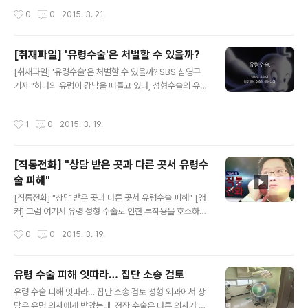
체인 소비자시민모임과 한국환자단체연합회는 최근 ‘유령
가 수술대에 눕자 간호사로 보이는 여자가 다가와 마취를
작성시간
0
0
2015. 3. 21.
수술감시운동본부’를 발족했습니다. 유령수술 피해 사례를
하려 했다. 김씨는 "의사 선생님을 아직 보지도 못했는데
모아 단체 소송에 나서겠다고 합니다. 환자의 동의 없이 집
수술을 받나요"라고 물었다. ..
도 의사를 바꿔 수술하는 행위를 ‘유령수술’이라고 합니다.
[취재파일] '유령수술'은 처벌할 수 있을까?
20대 여성 A씨는 2013년 서울 강남 유명 성형외과에서
글 내용
턱광대뼈 축소수술을 받았습니다. 안면 마비와 비대칭 등
[취재파일] '유령수술'은 처벌할 수 있을까? SBS 심영구
부작용을 겪은 A씨는 담당 의사를 찾아갔지만, 담당 의사
기자 "하나의 유령이 강남을 떠돌고 있다, 성형수술의 유령
는 자신이 집도한 것이 아니라고 밝혔습니다. 상담은 했지
이."(A spectre is haunting Gangnam—the spectr
만 다른 의사가 수술했다는 것입니다. 대한성형외과의사회
e of plastic surgery.) '유령수술'이 화제다. 성형수술
작성시간
1
0
2015. 3. 19.
는 2008년 이후 최근까지 10만명 ..
도중 사망 사고가 최근 1, 2년 사이에 연이어 드러났는데
이중 일부는 '유령수술'에 의한 것이라는 의혹이 제기됐다.
성형외과 의사들도 문제가 심각하다며 나섰다. 보건복지부
[직통전화] "상담 받은 곳과 다른 곳서 유령수
에서 지난 2월에 '유령수술'(복지부는 대리수술이라고 표
술 피해"
현) 대책을 내놨고 시민단체들은 '유령수술감시운동본
글 내용
부'를 출범시켰다. ● '유령수술'은 무엇? '유령수술감시운
[직통전화] "상담 받은 곳과 다른 곳서 유령수술 피해" [앵
동본부' 홈페이지에서는 이렇게 정의하고 있다. ‘유령수
커] 그럼 여기서 유령 성형 수술로 인한 부작용을 호소하고
술’은 환자에게 전신마취제를 투여해 의식을 잃게 한 ..
있는 피해자를 직접 연결해 이야기 들어보겠습니다. 이번
작성시간
0
0
2015. 3. 19.
직통전화는 피해자 분의 요청에 따라 익명으로 진행한다는
점을 알려드립니다. 나와 계신가요? Q. 수술 부위와 부작용
어떤 것? Q. 상담은 원장 수술은 대리…어떻게 알았나?[유
유령 수술 피해 잇따라… 집단 소송 검토
령수술 피해자 김모 씨 : 유령수술 뉴스 보고 병원에 확인.]
글 내용
유령 수술 피해 잇따라… 집단 소송 검토 성형 외과에서 상
Q. 이의 제기 후 병원 측 반응은? Q. '집단소송' 몇 명, 어떤
담은 유명 의사에게 받았는데, 정작 수술은 다른 의사가 하
방식?