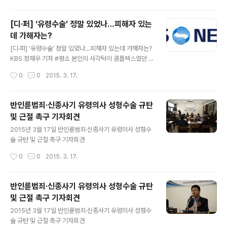
이용한 사상최악의 ‘반인륜범죄’이고, 의사면허제도의 근간을 뒤흔드는 ‘신종사기’이
며, 의료행위를 가장한 ‘살인·상해행위’와 다름없다. 비윤리적이고 불법적인 이러한
[디·퍼] ‘유령수술’ 정말 있었나…피해자 있는
‘유령수술’이 은밀히 성행하는 이유는 ① 수술실은 철저하게 외부와 차단되어 있고,
데 가해자는?
② ‘전신마취제’를 이용해 환자가 의식을 잃게 되면 손쉽게 속일 수 있고, ③ 병원에
글 내용
서 범죄행위의 가담정도에 따라 직원들에게 ‘성과급’을 지급..
[디·퍼] ‘유령수술’ 정말 있었나…피해자 있는데 가해자는?
KBS 정재우 기자 #평소 본인의 사각턱이 콤플렉스였던 A
씨. 그는 지난 2013년 8월 강남 ㄱ성형외과에서 안면윤곽
작성시간
0
0
2015. 3. 17.
수술을 받았다. ㄱ성형외과가 인터넷과 잡지에서 워낙 잘
알려져있던 터라 부작용 걱정을 덜고 수술을 결심할 수 있
었다. 하지만 수술한 지 1년 7개월이 지났지만 아직 뺨 한
반인륜범죄·신종사기 유령의사 성형수술 규탄
쪽에 감각이 없다. 병원에서는 6개월에서 1년이 지나면 감
및 근절 촉구 기자회견
각이 돌아온다고 했지만 감각은 여전히 돌아오지 않고 있
글 내용
다. 입 안쪽 수술부위는 아직도 튀어나와 있어 음식을 제대
2015년 3월 17일 반인륜범죄·신종사기 유령의사 성형수
로 씹기 힘들다. 먹다가 음식이 밖으로 새기도 한다. A씨를
술 규탄 및 근절 촉구 기자회견
정말 화나게 하는 것은 A씨가 수술하기로 한 의사를 상담
작성시간
0
0
2015. 3. 17.
후 한 번도 만나지 못했다는 점이다. ㄱ성형외과가 안면윤
곽술 전문의이자 스타..
반인륜범죄·신종사기 유령의사 성형수술 규탄
및 근절 촉구 기자회견
글 내용
2015년 3월 17일 반인륜범죄·신종사기 유령의사 성형수
술 규탄 및 근절 촉구 기자회견