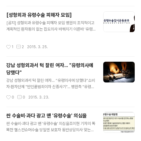
자의 생명에 심각한 위험을 초래할 수 있는 행위이기 때문
에 형법상 사기죄, 상해죄 등의 사후 처벌보다는 서전예방
[성형외과 유령수술 피해자 모임]
이 훨씬 더 중요합니다. 그럼 유령수술 피해를 막기 위해 우
글 내용
리들이 꼭 알아야할 5가지 행동수칙에 대해 한번 알아보도
[공지] 성형외과 유령수술 피해자 모임 병원의 조직적이고
록 하겠습니다. 게시일: 2015. 4. 14.유령수술 피해 주의
계획적인 환자동의 없는 집도의사 바꿔치기 이른바 '유령
보를 발령합니다.한국환자단체연합회
수술'은 의사면허증, 외부와 차단된 수술실, 전신마취약을
이용한 사상최악의 ‘반인륜범죄’이고, 의사면허제도의 근
작성시간
1
2
2015. 3. 25.
간을 뒤흔드는 ‘신종사기’이며, 의료행위를 가장한 ‘살인·상
해행위’와 다름없습니다. 유령수술 근절을 위해서는 피해
당사자가 행동에 나서야 합니다. 유령수술을 한 의사와 병
강남 성형외과서 턱 잘린 여자... "유령의사에
원이 형사처벌과 함께 엄청난 손해배상 책임을 진다는 사
당했다"
실을 경험해야 다시는 유령수술을 하지 않을 것이기 때문
글 내용
입니다. "유령수술감사운동본부"는 유령수술 피해 당사자
강남 성형외과서 턱 잘린 여자… “유령의사에 당했다”소비
와 함께 유령수술 근절 방안 및 민형사소송 진행 관련 논의
자·환자단체 "반인륜범죄이자 신종사기"... 병원측 "유령수
를 하기 위해 성형유령수술 피해자 모임을 갖고자 합니다.
술 없다"환자리포트 이정은 기자 ▲ 수술도구 강남의 한 성
작성시간
0
0
2015. 3. 23.
많은 참석을 부탁드립니다. o 일시: 3월 2..
형외과에서 수술을 받은 김아무개씨는 병원 문을 열고 들
어선 순간부터 나올 때까지 단 한 번도 의사를 보지 못했다.
수술 부위에 대한 상담은 의료면허자격이 없는 상담실장이
싼 수술비·과다 광고 땐 '유령수술' 의심을
했다. '최고 권위자'라고 소개받은 의사는 그림자도 보이지
글 내용
싼 수술비·과다 광고 땐 '유령수술' 의심을조미현 기자의 똑
않았다. 망설이는 김씨에게 상담실장은 "지금 결정하시면
똑한 헬스컨슈머수술 당일엔 보호자 동반상담의사 맞는지
수술비를 절반으로 깎아주겠다"고 했다. 결국 김씨는 '최고
확인해야조미현 기자 mwise@hankyung.com 시민단
권위자'에게 수술을 받기로 하고 동의서에 서명했다. 김씨