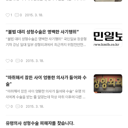
게 되는 경우! 이렇게 자신도 모르게 집도 의사를 바꿔지치
하는 이른바 '유령 수술'의 피 해 가 속출하고 있습니다 . 시
작성시간
1
0
2015. 3. 18.
민 단체들이 부작용을 호소하는 피해자를 모아 집단 소송
을 검토하고 있습니다. 김기화 기자의 보도입니다. 2년전
한 유명 성형외과에서 턱과 광대뼈를 수술받은 이모 씨는
“불법 대리 성형수술은 명백한 사기행위”
입술 감각을 잃었습니다. 이모씨(성형수술 부작용 피해자)
글 내용
: "거울을 봐도 제가 입이 비뚤어졌더라고요. 입 벌어지는
“불법 대리 성형수술은 명백한 사기행위” 국민일보 장윤형
게 예전처럼 벌어지지 않고. 이제는 재수술을 받아도 감각
기자 강남 일대 일부 성형외과에서 최근까지 위험천만한
이 안 돌아온다고 하더라고요." 이씨는 수술전 마취 상태에
‘유령수술’이 성행해 논란이 일고 있는 가운데 한 시민단체
서 집도 의사가 바뀌는 이른바 유령수술을 받았다고 주장
가 이러한 불법 유령수술을 근절하기 위한 정부의 강력한
작성시간
0
0
2015. 3. 18.
합니다. 한 성형외과의사는 K..
대책마련을 촉구했다. 소비자·환자단체 등으로 구성된 유
령수술감시운동본부는 17일 서울 중구 프란치스코교육회
관에서 기자회견을 열고 환자의 동의가 없는 집도의사 바
"마취해서 잠든 사이 엉뚱한 의사가 들어와 수
꿔치기 근절을 위한 정부 및 국회 차원의 강력한 조치와 ‘유
술"
령수술’ 관련 검찰의 철저한 수사를 촉구한다고 밝혔다. 안
글 내용
기종 환자단체연합회 회장은 “환자동의 없이 집도의사를
“마취해서 잠든 사이 엉뚱한 의사가 들어와 수술” 유명 의
바꿔치기하는 이른바 유령수술은 사상최악의 인륜범죄”라
사에게 수술을 받는 줄 알았는데 막상 마취 이후에 다른 의
며 “이러한 행위는 의사면허제도의 근간을 뒤흔드는 ‘신종
사가 들어와 수술하는 경우가 있습니다. 이 때문에 부작용
작성시간
0
0
2015. 3. 18.
사기’이며 의료행위를 가장한 ‘살인·상해행위’와 다름..
에 시달리는 피해자가 잇따르자 시민단체가 집단 소송에
나서기로 했습니다. 심영구 기자입니다. 성형외과에서 안
면 윤곽 수술을 받은 이 20대 여성은 수술 뒤 입이 조금씩
유령의사 성형수술 피해자를 찾습니다.
돌아가는가 싶더니 광대뼈가 덜컥거리는 증상까지 생겼습
글 내용