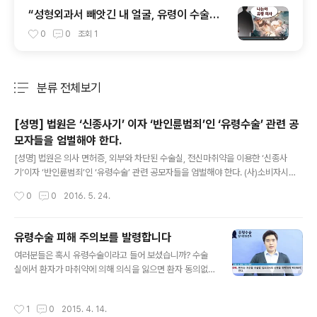
“성형외과서 빼앗긴 내 얼굴, 유령이 수술했
다”
0
0
조회
1
분류 전체보기
주요 글 목록
[성명] 법원은 ‘신종사기’ 이자 ‘반인륜범죄’인 ‘유령수술’ 관련 공
모자들을 엄벌해야 한다.
글 내용
[성명] 법원은 의사 면허증, 외부와 차단된 수술실, 전신마취약을 이용한 ‘신종사
기’이자 ‘반인륜범죄’인 ‘유령수술’ 관련 공모자들을 엄벌해야 한다. (사)소비자시민
모임과 한국환자단체연합회는 작년 3월 9일 ‘유령수술감시운동본부’를 발족했고,
작성시간
0
0
2016. 5. 24.
공식 홈페이지(http://www.ghostdoctor.org)와 콜센터(☏ 1899-2636)를 운
영했다. ‘유령수술감시운동본부’는 그동안 유령 의사로부터 수술 받았다고 주장하는
52명의 피해자 상담을 했고, 이 중 ‘유령수술’ 입증이 가능하다고 판단한 피해자 일
유령수술 피해 주의보를 발령합니다
부는 형사고소를 제기했다. 검찰의 기소로 오늘 우리나라 최초의 ‘유령수술’ 관련 형
글 내용
여러분들은 혹시 유령수술이라고 들어 보셨습니까? 수술
사재판이 법원에서 열린다. 일명, ‘유령수술(섀도우 닥터, 그림자 의사)’은 수술실에
실에서 환자가 마취약에 의해 의식을 잃으면 환자 동의없
서 환자에게 전신마취제를 투여해 의식을..
이 집도의사를 바꿔치기 하는 것을 말합니다. 유령수술은
의사면허증, 외부와 차단된 수술실, 전신마취약을 이용한
작성시간
1
0
2015. 4. 14.
반인륜범죄이면서 신종사기에 해당합니다. 유령수술은 환